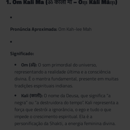
1. Om Kali Ma (ॐ काली माँ – Oṃ Kālī Māṃ)
Pronúncia Aproximada:
Om Kah-lee Mah
Significado:
Om (ॐ):
O som primordial do universo,
representando a realidade última e a consciência
divina. É o mantra fundamental, presente em muitas
tradições espirituais indianas.
Kali (काली):
O nome da Deusa, que significa “a
negra” ou “a destruidora do tempo”. Kali representa a
força que destrói a ignorância, o ego e tudo o que
impede o crescimento espiritual. Ela é a
personificação da Shakti, a energia feminina divina.