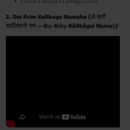
Cultivar a devoção e a entrega à Deusa.
2. Om Krim Kalikaye Namaha (ॐ क्रीं
कालिकायै नमः – Oṃ Krīṃ Kālikāyai Namaḥ)