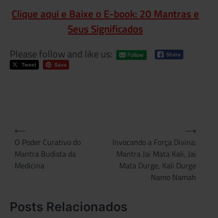
Clique aqui e Baixe o E-book: 20 Mantras e
Seus Significados
Please follow and like us:
Tagg
Deus
Kali
,
Kali
,
mant
Navegação
⟵
⟶
de
O Poder Curativo do
Invocando a Força Divina:
Mantra Budista da
Mantra Jai Mata Kali, Jai
Post
Medicina
Mata Durge, Kali Durge
Namo Namah
Posts Relacionados