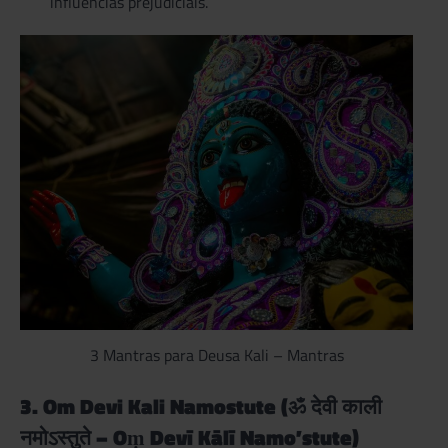
influências prejudiciais.
3 Mantras para Deusa Kali – Mantras
3. Om Devi Kali Namostute (ॐ देवी काली
नमोऽस्तुते – Oṃ Devī Kālī Namo’stute)