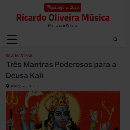
o
Skip
conteúdo
qui, ago 6, 2026
to
Ricardo Oliveira Música
content
Mantras e Kirtans
KALI
,
MANTRAS
Três Mantras Poderosos para a
Deusa Kali
março 26, 2025