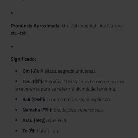
Pronúncia Aproximada:
Om Deh-vee Kah-lee Na-mo-
stu-teh
Significado:
Om (ॐ):
A sílaba sagrada universal.
Devi (देवी):
Significa “Deusa”, um termo respeitoso
e reverente para se referir à divindade feminina.
Kali (काली):
O nome da Deusa, já explicado.
Namaha (नमः):
Saudações, reverências.
Astu (अस्तु):
Que seja.
Te (ते):
Para ti, a ti.