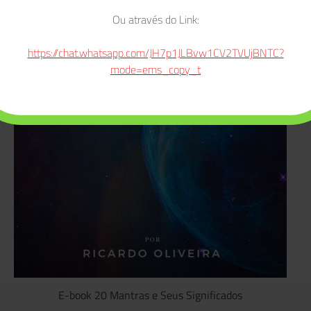
Ou através do Link:
https://chat.whatsapp.com/JH7p1JLBvw1CV2TVUjBNTC?
mode=ems_copy_t
E-book 20 Mantras e Seus Significados