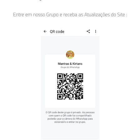
Entre em nosso Grupo e receba as Atualizações do Site :
ARTIGOS
,
FESTIVAIS
,
SHIVA
Mahashivaratri: A Grande Noite de Shiva
fevereiro 25, 2025
Mahashivaratri, que se traduz como “A Grande Noite de Shiva”,
é um dos festivais mais importantes e espiritualmente
significativos no…