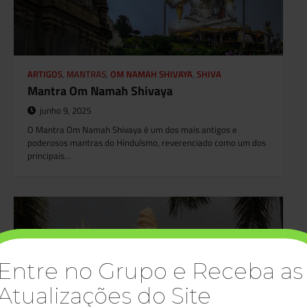
ARTIGOS
,
MANTRAS
,
OM NAMAH SHIVAYA
,
SHIVA
Mantra Om Namah Shivaya
junho 9, 2025
O Mantra Om Namah Shivaya é um dos mais antigos e
poderosos mantras do Hinduísmo, reverenciado como um dos
principais…
Entre no Grupo e Receba as
Atualizações do Site