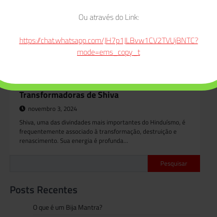
Ou através do Link:
https://chat.whatsapp.com/JH7p1JLBvw1CV2TVUjBNTC?
mode=ems_copy_t
MANTRAS
,
SHIVA
3 Mantras para invocar as Energias
Transformadoras de Shiva
novembro 3, 2024
Shiva, uma das divindades mais importantes do Hinduísmo, é
frequentemente associado à transformação, destruição e
renascimento. Sua energia é profunda…
Pesquisar
Posts Recentes
O que é um Bija Mantra?