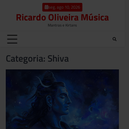
o
Skip
conteúdo
seg, ago 10, 2026
to
Ricardo Oliveira Música
content
Mantras e Kirtans
Categoria:
Shiva