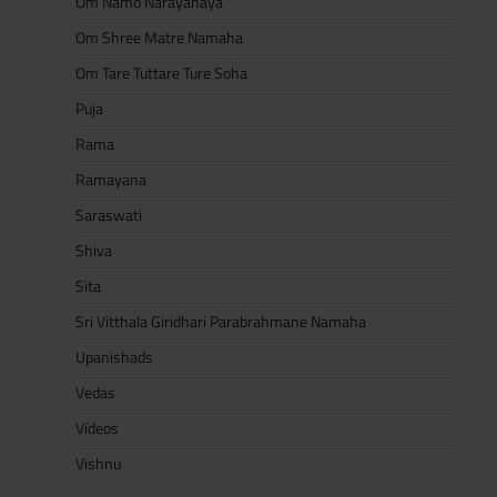
Om Namo Narayanaya
Om Shree Matre Namaha
Om Tare Tuttare Ture Soha
Puja
Rama
Ramayana
Saraswati
Shiva
Sita
Sri Vitthala Giridhari Parabrahmane Namaha
Upanishads
Vedas
Vídeos
Vishnu