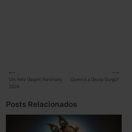
Melh
vers
de
Jaya
Shiv
Omk
no
YouT
Navegação
⟵
⟶
de
Um Feliz Vasant Panchami
Quem é a Deusa Durga?
2026
Post
Posts Relacionados