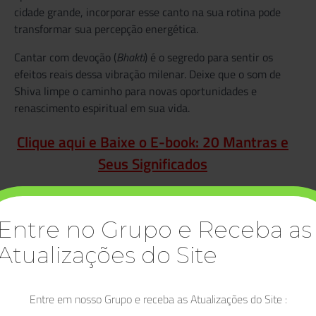
cidade grande, incorporar esse canto na sua rotina pode
transformar sua percepção energética.
Cantar com devoção (
Bhakti
) é o segredo para sentir os
efeitos reais dessa vibração milenar. Deixe que o som de
Shiva limpe o caminho para novas oportunidades e
renascimento espiritual em sua vida.
Clique aqui e Baixe o E-book: 20 Mantras e
Seus Significados
Entre no Grupo e Receba as
Atualizações do Site
Entre em nosso Grupo e receba as Atualizações do Site :