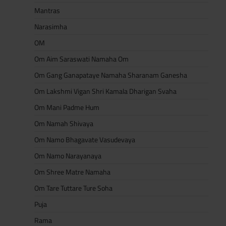
Mantras
Narasimha
OM
Om Aim Saraswati Namaha Om
Om Gang Ganapataye Namaha Sharanam Ganesha
Om Lakshmi Vigan Shri Kamala Dharigan Svaha
Om Mani Padme Hum
Om Namah Shivaya
Om Namo Bhagavate Vasudevaya
Om Namo Narayanaya
Om Shree Matre Namaha
Om Tare Tuttare Ture Soha
Puja
Rama