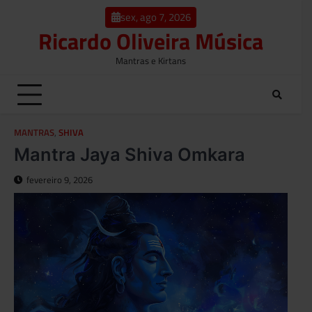
o
Skip
conteúdo
sex, ago 7, 2026
to
Ricardo Oliveira Música
content
Mantras e Kirtans
MANTRAS
,
SHIVA
Mantra Jaya Shiva Omkara
fevereiro 9, 2026