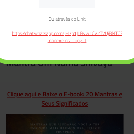
Ou através do Link:
https://chat.whatsapp.com/JH7p1JLBvw1CV2TVUjBNTC?
mode=ems_copy_t
Mantra Om Nama Shivaya
Clique aqui e Baixe o E-book: 20 Mantras e
Seus Significados