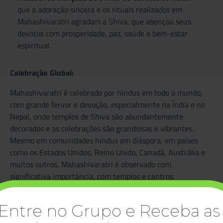
que a adoração sincera e os rituais realizados em
Mahashivaratri agradam a Shiva, que abençoa seus
devotos com prosperidade, paz, saúde e bem-estar
espiritual.
Celebração Global:
Mahashivaratri é celebrado por hindus em todo o mundo,
com grande fervor e devoção, especialmente na Índia e no
Nepal, onde templos de Shiva são abundantemente
decorados e as celebrações são grandiosas e vibrantes.
Mesmo em comunidades hindus em diáspora, em países
como os Estados Unidos, Reino Unido, Canadá, Austrália e
muitos outros, Mahashivaratri é observado com
significativa importância, com templos e centros
comunitários organizando eventos especiais para a
ocasião.
Entre no Grupo e Receba as
Em resumo, Mahashivaratri é um festival profundamente