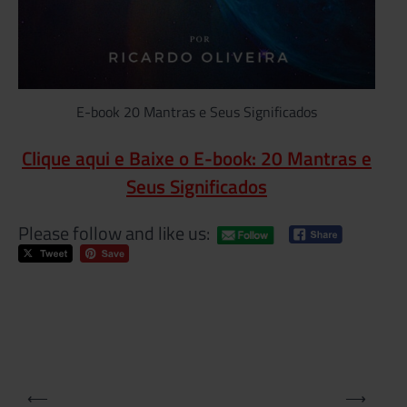
E-book 20 Mantras e Seus Significados
Clique aqui e Baixe o E-book: 20 Mantras e
Seus Significados
Please follow and like us:
Tagg
Maha
Om
Nam
Shiv
Shiv
Navegação
⟵
⟶