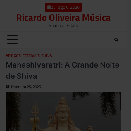
o
Skip
conteúdo
qui, ago 6, 2026
to
Ricardo Oliveira Música
content
Mantras e Kirtans
ARTIGOS
,
FESTIVAIS
,
SHIVA
Mahashivaratri: A Grande Noite
de Shiva
fevereiro 25, 2025