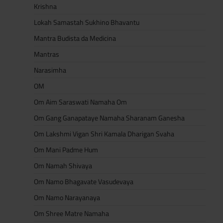
Krishna
Lokah Samastah Sukhino Bhavantu
Mantra Budista da Medicina
Mantras
Narasimha
OM
Om Aim Saraswati Namaha Om
Om Gang Ganapataye Namaha Sharanam Ganesha
Om Lakshmi Vigan Shri Kamala Dharigan Svaha
Om Mani Padme Hum
Om Namah Shivaya
Om Namo Bhagavate Vasudevaya
Om Namo Narayanaya
Om Shree Matre Namaha