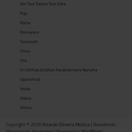
Om Tare Tuttare Ture Soha
Puja
Rama
Ramayana
Saraswati
Shiva
Sita
Sri Vitthala Giridhari Parabrahmane Namaha
Upanishads
Vedas
Vídeos
Vishnu
Copyright © 2026
Ricardo Oliveira Música
| Newsbreak
Magazine by
Ascendoor
| Powered by
WordPress
.