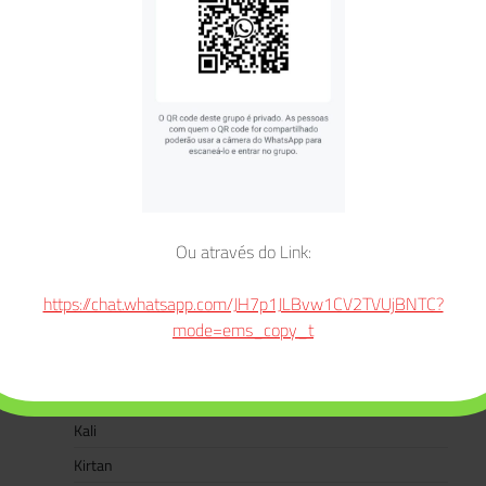
Dussehra
E-books
Eventos
Festivais
Ganesha
Ganesha Chaturthi
Gate Gate Paragate Parasamgate Bodhi Svaha
Ou através do Link:
Gayatri Mantra
Hanuman
https://chat.whatsapp.com/JH7p1JLBvw1CV2TVUjBNTC?
Hanuman Jayanti
mode=ems_copy_t
Jaya Jagadambe
Jaya Jagatambe Ma Durga
Kali
Kirtan