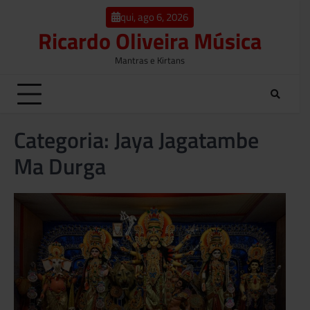
o
Skip
conteúdo
qui, ago 6, 2026
to
Ricardo Oliveira Música
content
Mantras e Kirtans
Categoria:
Jaya Jagatambe
Ma Durga