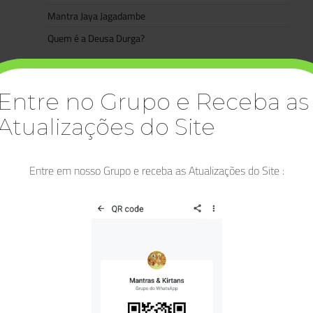
Mantra Jaya Jagadambe
Quem é a Deusa Durga?
Categorias
Entre no Grupo e Receba as
Artigos
Atualizações do Site
Asatoma Satgamaya
Bhagavad Gita
Bhakti
Entre em nosso Grupo e receba as Atualizações do Site :
Bhakti Yoga
Buda
Deidades
Deusa Lakshmi
Diwali
Durga