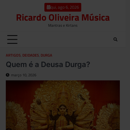
o
Skip
conteúdo
qui, ago 6, 2026
to
Ricardo Oliveira Música
content
Mantras e Kirtans
ARTIGOS
,
DEIDADES
,
DURGA
Quem é a Deusa Durga?
março 10, 2026