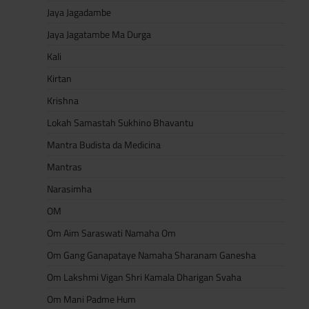
Jaya Jagadambe
Jaya Jagatambe Ma Durga
Kali
Kirtan
Krishna
Lokah Samastah Sukhino Bhavantu
Mantra Budista da Medicina
Mantras
Narasimha
OM
Om Aim Saraswati Namaha Om
Om Gang Ganapataye Namaha Sharanam Ganesha
Om Lakshmi Vigan Shri Kamala Dharigan Svaha
Om Mani Padme Hum