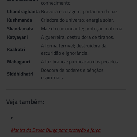
conhecimento.
Chandraghanta
Bravura e coragem; portadora da paz.
Kushmanda
Criadora do universo; energia solar.
Skandamata
Mãe do comandante; proteção materna.
Katyayani
A guerreira; destruidora de tiranos.
A forma terrível; destruidora da
Kaalratri
escuridão e ignorância.
Mahagauri
A luz branca; purificação dos pecados.
Doadora de poderes e bênçãos
Siddhidhatri
espirituais.
Veja também:
Mantra da Deusa Durga para proteção e força.