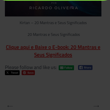
Kirtan – 20 Mantras e Seus Significados
20 Mantras e Seus Significados
Clique aqui e Baixe o E-book: 20 Mantras e
Seus Significados
Please follow and like us:
Tagg
Deus
Durg
Mant
Durg
Navegação
⟵
⟶