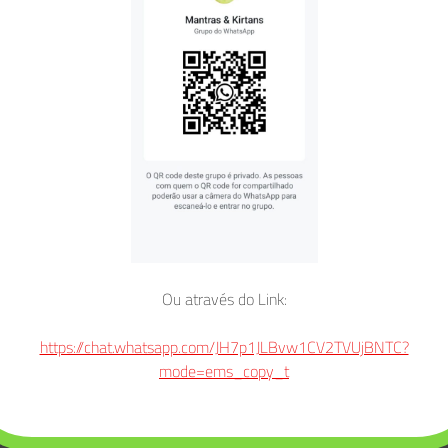
Ou através do Link:
https://chat.whatsapp.com/JH7p1JLBvw1CV2TVUjBNTC?
mode=ems_copy_t