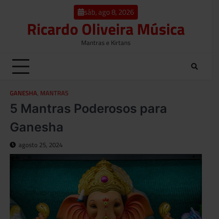
o
Skip
conteúdo
sáb, ago 8, 2026
to
Ricardo Oliveira Música
content
Mantras e Kirtans
GANESHA
,
MANTRAS
5 Mantras Poderosos para
Ganesha
agosto 25, 2024