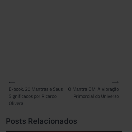
mant
gane
mant
ricar
olive
mant
ricar
olive
musi
Navegação
⟵
⟶
de
E-book: 20 Mantras e Seus
O Mantra OM: A Vibração
Significados por Ricardo
Primordial do Universo
Post
Olivera
Posts Relacionados