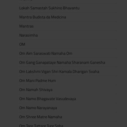
Lokah Samastah Sukhino Bhavantu
Mantra Budista da Medicina
Mantras
Narasimha
OM
Om Aim Saraswati Namaha Om
Om Gang Ganapataye Namaha Sharanam Ganesha
Om Lakshmi Vigan Shri Kamala Dharigan Svaha
Om Mani Padme Hum
Om Namah Shivaya
Om Namo Bhagavate Vasudevaya
Om Namo Narayanaya
Om Shree Matre Namaha
Om Tare Tuttare Ture Soha