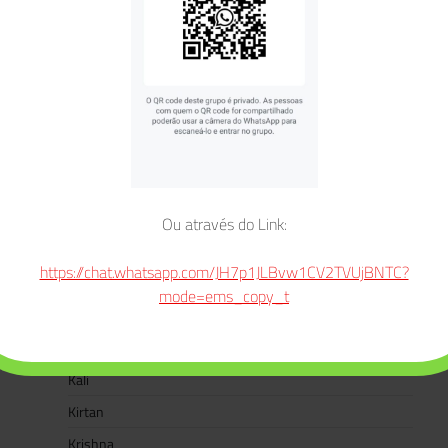
E-books
Eventos
Festivais
Ganesha
Ganesha Chaturthi
Gate Gate Paragate Parasamgate Bodhi Svaha
Gayatri Mantra
Ou através do Link:
Hanuman
https://chat.whatsapp.com/JH7p1JLBvw1CV2TVUjBNTC?
Hanuman Jayanti
mode=ems_copy_t
Jaya Jagadambe
Jaya Jagatambe Ma Durga
Kali
Kirtan
Krishna