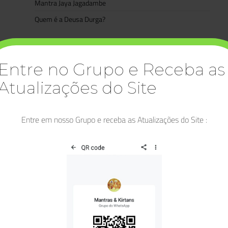
Mantra Jaya Jagadambe
Quem é a Deusa Durga?
Categorias
Artigos
Entre no Grupo e Receba as
Asatoma Satgamaya
Atualizações do Site
Bhagavad Gita
Bhakti
Entre em nosso Grupo e receba as Atualizações do Site :
Bhakti Yoga
Buda
Deidades
Deusa Lakshmi
Diwali
Durga
Dussehra