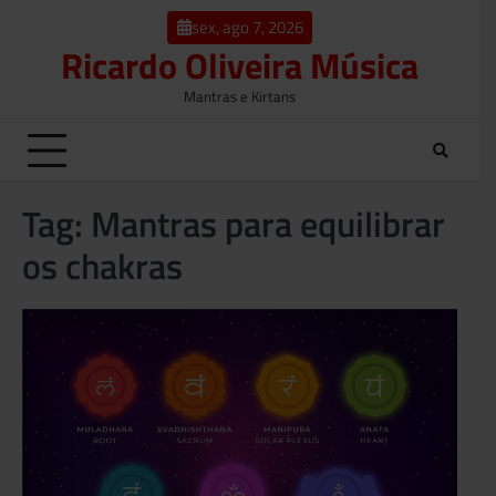
o
Skip
conteúdo
sex, ago 7, 2026
to
Ricardo Oliveira Música
content
Mantras e Kirtans
Tag:
Mantras para equilibrar
os chakras