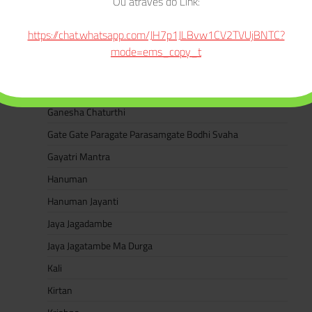
Ou através do Link:
Dussehra
E-books
https://chat.whatsapp.com/JH7p1JLBvw1CV2TVUjBNTC?
Eventos
mode=ems_copy_t
Festivais
Ganesha
Ganesha Chaturthi
Gate Gate Paragate Parasamgate Bodhi Svaha
Gayatri Mantra
Hanuman
Hanuman Jayanti
Jaya Jagadambe
Jaya Jagatambe Ma Durga
Kali
Kirtan