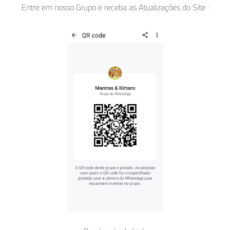
Mantra Jaya Jagadambe
Entre em nosso Grupo e receba as Atualizações do Site :
Quem é a Deusa Durga?
Categorias
Artigos
Asatoma Satgamaya
Bhagavad Gita
Bhakti
Bhakti Yoga
Buda
Deidades
Deusa Lakshmi
Diwali
Durga