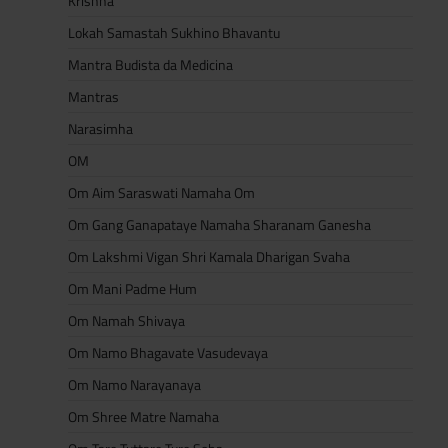
Krishna
Lokah Samastah Sukhino Bhavantu
Mantra Budista da Medicina
Mantras
Narasimha
OM
Om Aim Saraswati Namaha Om
Om Gang Ganapataye Namaha Sharanam Ganesha
Om Lakshmi Vigan Shri Kamala Dharigan Svaha
Om Mani Padme Hum
Om Namah Shivaya
Om Namo Bhagavate Vasudevaya
Om Namo Narayanaya
Om Shree Matre Namaha