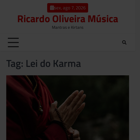
o
Skip
conteúdo
sex, ago 7, 2026
to
Ricardo Oliveira Música
content
Mantras e Kirtans
Tag:
Lei do Karma