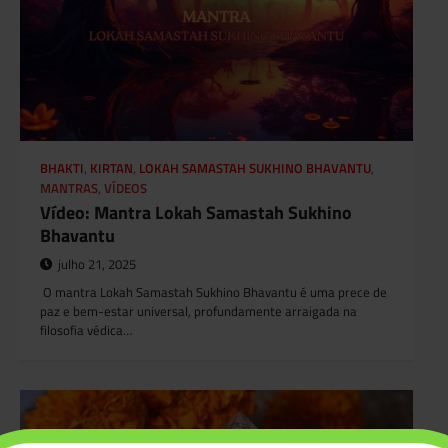
BHAKTI
,
KIRTAN
,
LOKAH SAMASTAH SUKHINO BHAVANTU
,
MANTRAS
,
VÍDEOS
Vídeo: Mantra Lokah Samastah Sukhino
Bhavantu
julho 21, 2025
O mantra Lokah Samastah Sukhino Bhavantu é uma prece de
paz e bem-estar universal, profundamente arraigada na
filosofia védica…