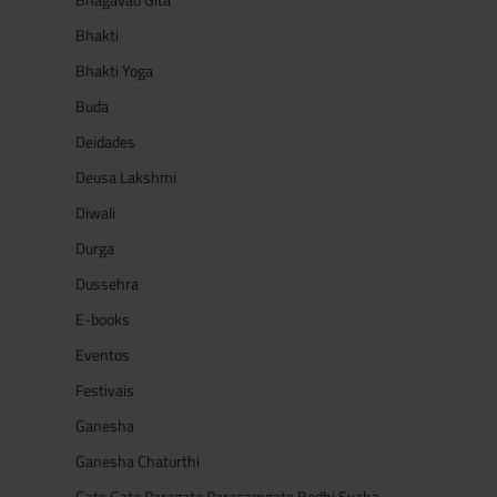
Bhakti
Bhakti Yoga
Buda
Deidades
Deusa Lakshmi
Diwali
Durga
Dussehra
E-books
Eventos
Festivais
Ganesha
Ganesha Chaturthi
Gate Gate Paragate Parasamgate Bodhi Svaha