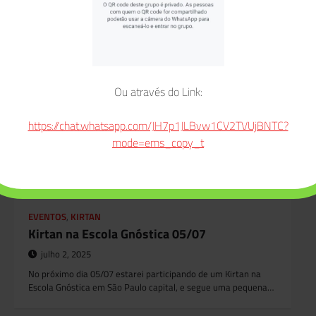
Ou através do Link:
https://chat.whatsapp.com/JH7p1JLBvw1CV2TVUjBNTC?
mode=ems_copy_t
EVENTOS
,
KIRTAN
Kirtan na Escola Gnóstica 05/07
julho 2, 2025
No próximo dia 05/07 estarei participando de um Kirtan na
Escola Gnóstica em São Paulo capital, e segue uma pequena…