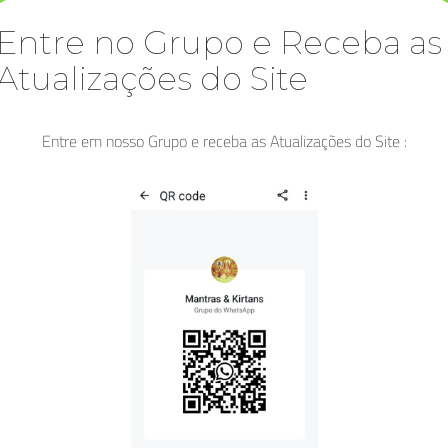
Entre no Grupo e Receba as
Atualizações do Site
Entre em nosso Grupo e receba as Atualizações do Site :
KIRTAN
,
KRISHNA
,
MANTRAS
,
VÍDEOS
Vídeo: Hare Krishna, Krishna Krishna Hare
Hare
julho 13, 2025
O Mantra Hare Krishna, formalmente conhecido como Maha
Mantra (Grande Mantra), é um dos mantras mais célebres e
amplamente…