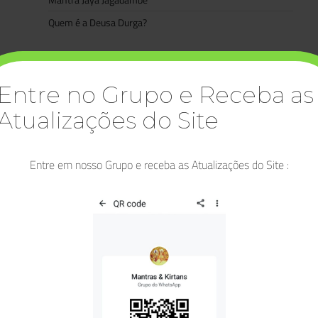
Quem é a Deusa Durga?
Categorias
Artigos
Entre no Grupo e Receba as
Asatoma Satgamaya
Atualizações do Site
Bhagavad Gita
Bhakti
Entre em nosso Grupo e receba as Atualizações do Site :
Bhakti Yoga
Buda
Deidades
Deusa Lakshmi
Diwali
Durga
Dussehra