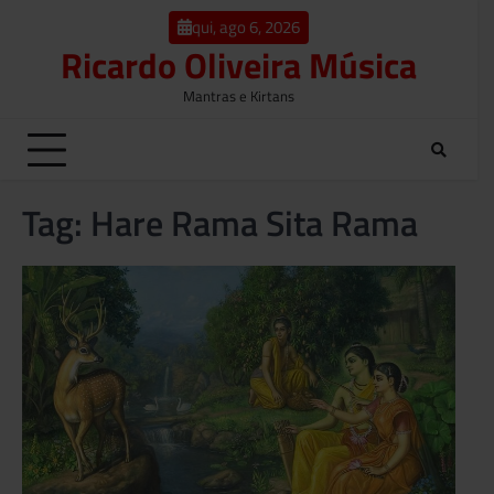
o
Skip
conteúdo
qui, ago 6, 2026
to
Ricardo Oliveira Música
content
Mantras e Kirtans
Tag:
Hare Rama Sita Rama