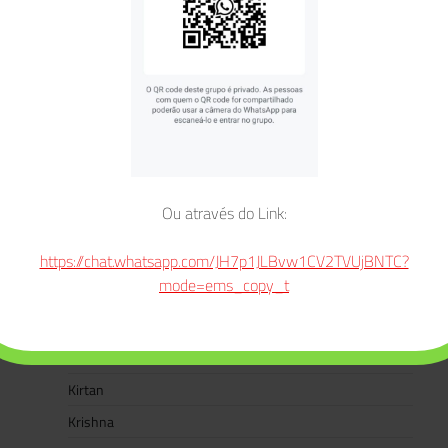
E-books
Eventos
Festivais
Ganesha
Ganesha Chaturthi
Gate Gate Paragate Parasamgate Bodhi Svaha
Gayatri Mantra
Ou através do Link:
Hanuman
https://chat.whatsapp.com/JH7p1JLBvw1CV2TVUjBNTC?
Hanuman Jayanti
mode=ems_copy_t
Jaya Jagadambe
Jaya Jagatambe Ma Durga
Kali
Kirtan
Krishna