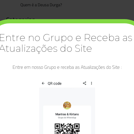
Quem é a Deusa Durga?
Categorias
Artigos
Entre no Grupo e Receba as
Asatoma Satgamaya
Atualizações do Site
Bhagavad Gita
Bhakti
Entre em nosso Grupo e receba as Atualizações do Site :
Bhakti Yoga
Buda
Deidades
Deusa Lakshmi
Diwali
Durga
Dussehra