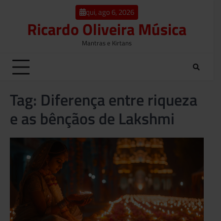
o
Skip
conteúdo
qui, ago 6, 2026
to
Ricardo Oliveira Música
content
Mantras e Kirtans
Tag:
Diferença entre riqueza
e as bênçãos de Lakshmi