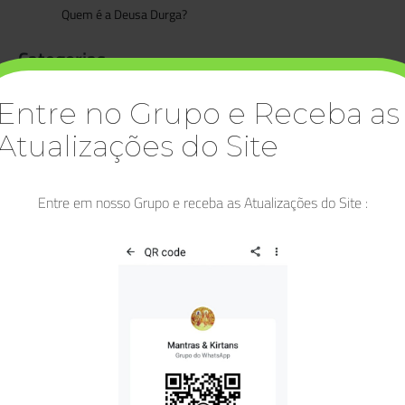
Quem é a Deusa Durga?
Categorias
Artigos
Entre no Grupo e Receba as
Asatoma Satgamaya
Atualizações do Site
Bhagavad Gita
Bhakti
Entre em nosso Grupo e receba as Atualizações do Site :
Bhakti Yoga
Buda
Deidades
Deusa Lakshmi
Diwali
Durga
Dussehra