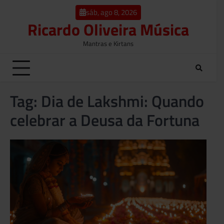
o
Skip
conteúdo
sáb, ago 8, 2026
to
Ricardo Oliveira Música
content
Mantras e Kirtans
Tag:
Dia de Lakshmi: Quando
celebrar a Deusa da Fortuna