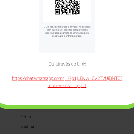
E-books
Eventos
Festivais
Ganesha
Ganesha Chaturthi
Gate Gate Paragate Parasamgate Bodhi Svaha
Gayatri Mantra
Ou através do Link:
Hanuman
https://chat.whatsapp.com/JH7p1JLBvw1CV2TVUjBNTC?
Hanuman Jayanti
mode=ems_copy_t
Jaya Jagadambe
Jaya Jagatambe Ma Durga
Kali
Kirtan
Krishna