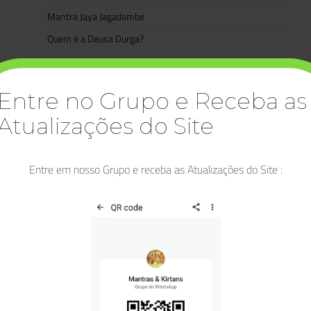
Mantra Jaya Jagadambe
Quem é a Deusa Durga?
Categorias
Entre no Grupo e Receba as
Artigos
Atualizações do Site
Asatoma Satgamaya
Bhagavad Gita
Bhakti
Entre em nosso Grupo e receba as Atualizações do Site :
Bhakti Yoga
Buda
Deidades
Deusa Lakshmi
Diwali
Durga