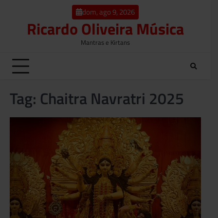
o
Skip
conteúdo
dom, ago 9, 2026
to
Ricardo Oliveira Música
content
Mantras e Kirtans
Tag:
Chaitra Navratri 2025