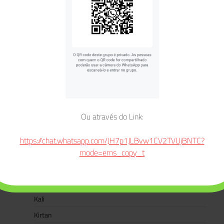
Dussehra
E-books
Eventos
Festivais
Ganesha
Ganesha Chaturthi
Gate Gate Paragate Parasamgate Bodhi Svaha
Ou através do Link:
Gayatri Mantra
Hanuman
https://chat.whatsapp.com/JH7p1JLBvw1CV2TVUjBNTC?
Hanuman Jayanti
mode=ems_copy_t
Jaya Jagadambe
Jaya Jagatambe Ma Durga
Kali
Kirtan