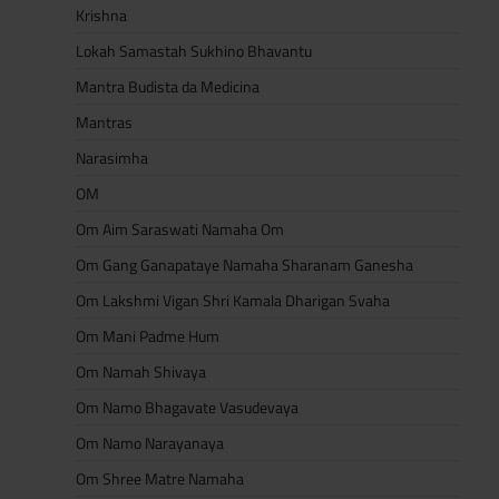
Krishna
Lokah Samastah Sukhino Bhavantu
Mantra Budista da Medicina
Mantras
Narasimha
OM
Om Aim Saraswati Namaha Om
Om Gang Ganapataye Namaha Sharanam Ganesha
Om Lakshmi Vigan Shri Kamala Dharigan Svaha
Om Mani Padme Hum
Om Namah Shivaya
Om Namo Bhagavate Vasudevaya
Om Namo Narayanaya
Om Shree Matre Namaha