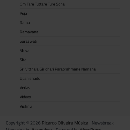
Om Tare Tuttare Ture Soha
Puja
Rama
Ramayana
Saraswati
Shiva
Sita
Sri Vitthala Giridhari Parabrahmane Namaha
Upanishads
Vedas
Vídeos
Vishnu
Copyright © 2026
Ricardo Oliveira Música
| Newsbreak
Magazine by
Ascendoor
| Powered by
WordPress
.